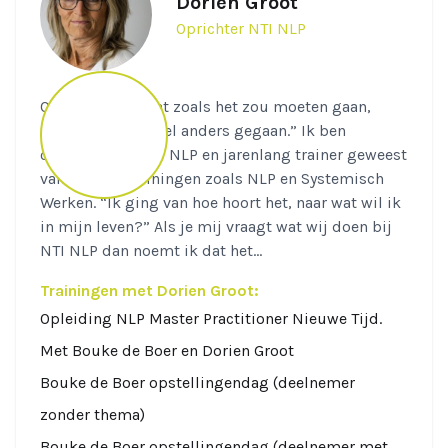
Dorien Groot
Oprichter NTI NLP
Quote: ”Alles gaat zoals het zou moeten gaan,
anders was het wel anders gegaan.” Ik ben
oprichter van NTI NLP en jarenlang trainer geweest
van diverse trainingen zoals NLP en Systemisch
Werken. “Ik ging van hoe hoort het, naar wat wil ik
in mijn leven?” Als je mij vraagt wat wij doen bij
NTI NLP dan noemt ik dat het...
Trainingen met Dorien Groot:
Opleiding NLP Master Practitioner Nieuwe Tijd.
Met Bouke de Boer en Dorien Groot
Bouke de Boer opstellingendag (deelnemer
zonder thema)
Bouke de Boer opstellingendag (deelnemer met