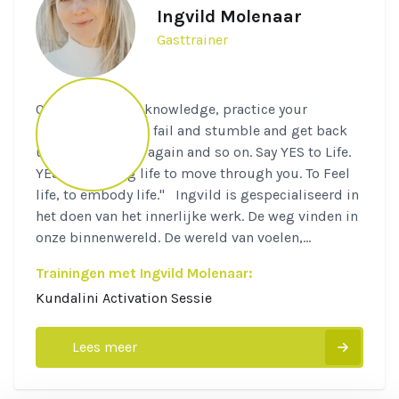
Ingvild Molenaar
Gasttrainer
Quote:"Live your knowledge, practice your
concepts, fall and fail and stumble and get back
up again and fall again and so on. Say YES to Life.
YES to allowing life to move through you. To Feel
life, to embody life." Ingvild is gespecialiseerd in
het doen van het innerlijke werk. De weg vinden in
onze binnenwereld. De wereld van voelen,...
Trainingen met Ingvild Molenaar:
Kundalini Activation Sessie
Lees meer