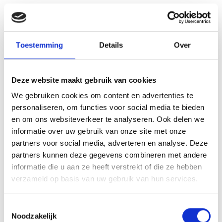
Toestemming
Details
Over
Janneke Kemner
Deze website maakt gebruik van cookies
Quote:"Be a voice, not an echo." Het is mijn
We gebruiken cookies om content en advertenties te
zielsmissie om mensen in verbinding te brengen
personaliseren, om functies voor social media te bieden
met hun innerlijke stem. Ik ben naast trainer,
en om ons websiteverkeer te analyseren. Ook delen we
coach en spreker ook systemisch therapeut. Ik kijk
informatie over uw gebruik van onze site met onze
ernaar uit jou te ontmoeten en te begeleiden.
partners voor social media, adverteren en analyse. Deze
partners kunnen deze gegevens combineren met andere
Trainingen met Janneke Kemner:
informatie die u aan ze heeft verstrekt of die ze hebben
Masterclass Systemisch Werken
verzameld op basis van uw gebruik van hun services.
Systemisch Begeleider
Toestemmingsselectie
Organisatieopstellingen in 4 dagen
Noodzakelijk