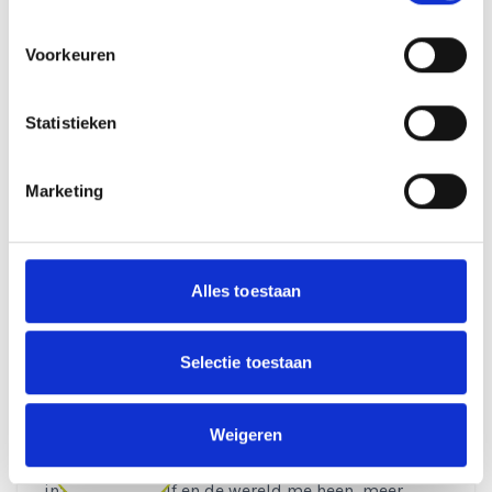
Systemisch Werken Welkom Terugdag
Systemisch Werken Verdieping
Voorkeuren
Systemisch Werken Basis
Statistieken
Lees meer
Marketing
Alles toestaan
Jim Spaansen
Selectie toestaan
Quote: "Cut the crap." Jim: "NLP en systemisch
Weigeren
werken hebben ongelooflijk veel positieve invloed
gehad in alle contexten van mijn leven. Meer
inzicht in mezelf en de wereld me heen, meer