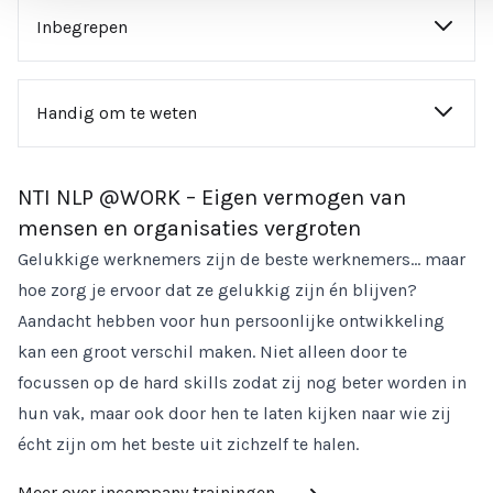
Inbegrepen
12 trainingsdagen waarvan dag 1 van blok 5 tot 19.00
uur (incl. snacks) en dag 1 van blok 6 tot 23.00 uur
Handig om te weten
(incl. dinerbuffet)
Iedereen is welkom. Je kunt zijn wie je bent, niet
training van gecertificeerde trainers en assistent-
meer, niet minder, met alles wat je bent en in je
NTI NLP @WORK – Eigen vermogen van
trainers opgeleid in NLP, Systemisch Werken,
hebt… dat is genoeg.
mensen en organisaties vergroten
Oplossingsgericht Werken
MBO-HBO werk- en denkniveau is gewenst, maar pin
Gelukkige werknemers zijn de beste werknemers… maar
uitgebreide, gezonde lunch en de hele dag koffie,
ons er niet op vast, want nogmaals………iedereen is
hoe zorg je ervoor dat ze gelukkig zijn én blijven?
thee, fruit en lekkers
welkom.
Aandacht hebben voor hun persoonlijke ontwikkeling
trainingsmanual
Na het volgen van deze training ontvangt de cursist
kan een groot verschil maken. Niet alleen door te
inspiratieboek
een erkend certificaat NV NLP en IA HNLP/Hypnosis.
focussen op de hard skills zodat zij nog beter worden in
gratis parkeergelegenheid
Het afronden van deze training geeft ook toegang
hun vak, maar ook door hen te laten kijken naar wie zij
trainingen in een groene, rustgevende omgeving
tot de NLP Master Practitioner.
écht zijn om het beste uit zichzelf te halen.
Meer over incompany trainingen