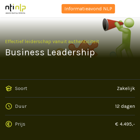
Informatieavond NLP
Effectief leiderschap vanuit authenticiteit
Business Leadership
Soort
Zakelijk
Duur
12 dagen
Prijs
€ 4.495,-