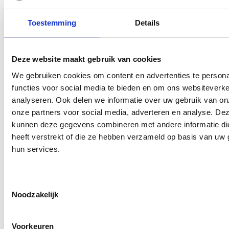
Neem contact op
Toestemming
Details
Ben je benieuwd wat wij voor jou of jouw organisatie
kunnen betekenen?
Plan een vrijblijvend gesprek
Deze website maakt gebruik van cookies
Neem contact op met NTI NLP@WORK/Bewustzijn in
We gebruiken cookies om content en advertenties te persona
Business
functies voor social media te bieden en om ons websiteverke
analyseren. Ook delen we informatie over uw gebruik van on
Leiderschap vraagt bewustzijn.
onze partners voor social media, adverteren en analyse. De
Commitment maakt het zichtbaar in gedrag.
kunnen deze gegevens combineren met andere informatie di
heeft verstrekt of die ze hebben verzameld op basis van uw 
KERNBOODSCHAP & KERNWAARDEN
hun services.
Kernboodschap (1 zin)
Leiderschap begint bij mezelf en vraagt bewustzijn,
helderheid en commitment om verantwoordelijkheid te
Toestemmingsselectie
Noodzakelijk
nemen voor wat ik leidt.
Kernwaarden (onderscheidend en niet overlappend)
Voorkeuren