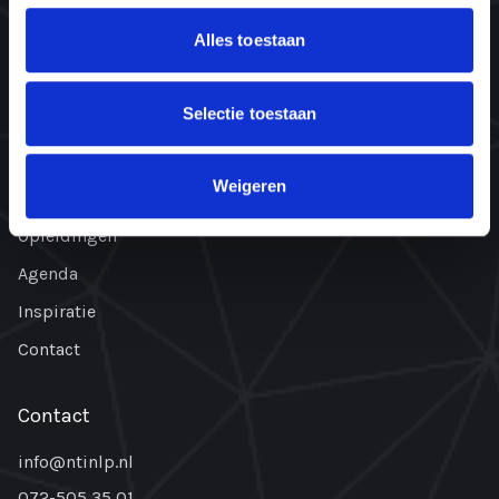
Missie & visie
Alles toestaan
Ons team
Plant bomen. Red levens.
Selectie toestaan
Navigatie
Weigeren
Home
Opleidingen
Agenda
Inspiratie
Contact
Contact
info@ntinlp.nl
072-505 35 01