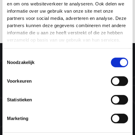
en om ons websiteverkeer te analyseren. Ook delen we
informatie over uw gebruik van onze site met onze
partners voor social media, adverteren en analyse. Deze
partners kunnen deze gegevens combineren met andere
Bekijk alle trainingen
informatie die u aan ze heeft verstrekt of die ze hebben
verzameld op basis van uw gebruik van hun services.
Toestemmingsselectie
Noodzakelijk
Voorkeuren
Over ons
Wat is een NLP opleiding?
Statistieken
@WORK
Onze trainers
Marketing
Wat zeggen onze ambassadeurs