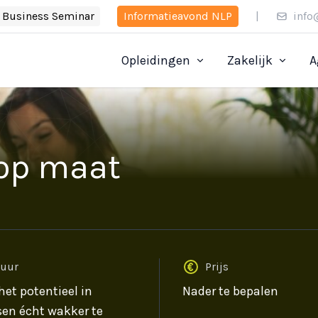
Business Seminar
Informatieavond NLP
|
info
Opleidingen
Zakelijk
A
 op maat
uur
Prijs
het potentieel in
Nader te bepalen
en écht wakker te