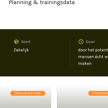
Planning & trainingsdata
Soort
Duur
Zakelijk
door het potent
mensen écht w
maken
ZAKELIJKE NLP-START
VOOR BEGI