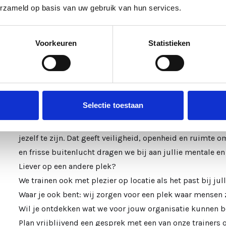
erzameld op basis van uw gebruik van hun services.
Stilstaan bij wie je bent, wat je drijft en hoe je met ener
Voorkeuren
Statistieken
Extra informatie
Waarom trainen buiten de dagelijkse werkomgeving?
Groei vraagt om rust, aandacht en afstand van de dagelij
Selectie toestaan
Onze locatie in Limmen biedt precies dat: natuur, stilte en
Deelnemers noemen het een tweede thuis dankzij de war
jezelf te zijn. Dat geeft veiligheid, openheid en ruimte o
en frisse buitenlucht dragen we bij aan jullie mentale e
Liever op een andere plek?
We trainen ook met plezier op locatie als het past bij jull
Waar je ook bent: wij zorgen voor een plek waar mense
Wil je ontdekken wat we voor jouw organisatie kunnen 
Plan vrijblijvend een gesprek met een van onze trainers 