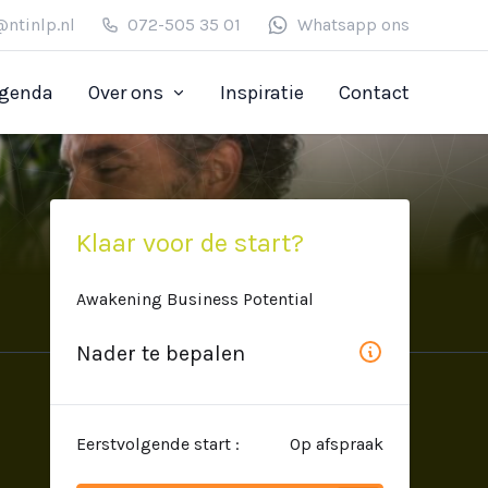
@ntinlp.nl
072-505 35 01
Whatsapp ons
genda
Over ons
Inspiratie
Contact
Klaar voor de start?
Awakening Business Potential
Nader te bepalen
Eerstvolgende start :
Op afspraak