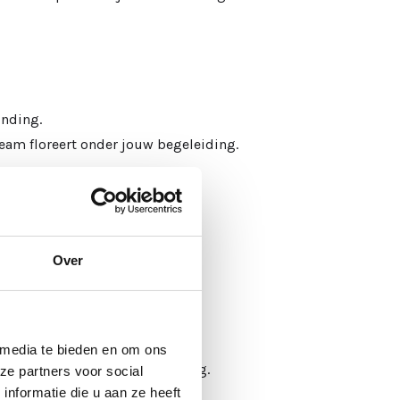
inding.
 team floreert onder jouw begeleiding.
antwoordelijkheid.
Over
ndt, versterkt en veilig voelt.
 media te bieden en om ons
 tot betrokkenheid en beweging.
ze partners voor social
nformatie die u aan ze heeft