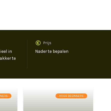
Prijs
ieel in
Nader te bepalen
akker te
NNERS
VOOR BEGINNERS