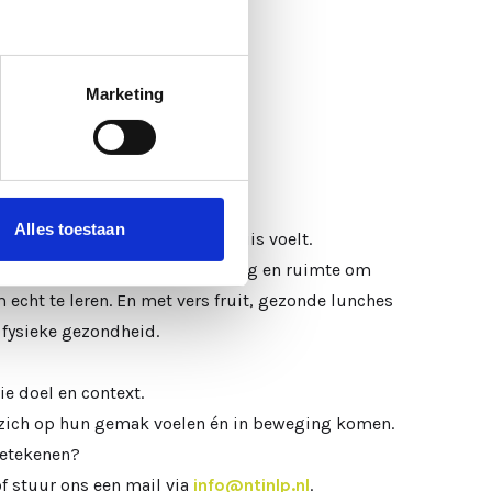
gie en balans kunt bijdragen.
Marketing
kse hectiek.
Alles toestaan
 een sfeer waarin je je snel thuis voelt.
me ontvangst, informele setting en ruimte om
m echt te leren. En met vers fruit, gezonde lunches
n fysieke gezondheid.
ie doel en context.
n zich op hun gemak voelen én in beweging komen.
betekenen?
of stuur ons een mail via
info@ntinlp.nl
.