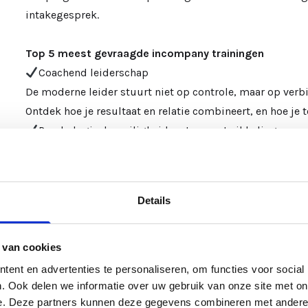
intakegesprek.
Top 5 meest gevraagde incompany trainingen
Coachend leiderschap
De moderne leider stuurt niet op controle, maar op verb
Ontdek hoe je resultaat en relatie combineert, en hoe je
Psychologische veiligheid en teamontwikkeling
Een team dat fouten mag maken, is een team dat groeit.
Werk aan vertrouwen, communicatie en gezamenlijke ver
Effectieve communicatie en feedback
Details
Geen kunstje, maar echte dialoog.
Leer feedback geven én ontvangen op een manier die verbi
Omgaan met weerstand en verandering
 van cookies
Verandering roept emotie op.
ent en advertenties te personaliseren, om functies voor social
Leer hoe je weerstand kunt lezen, benutten en ombuigen
. Ook delen we informatie over uw gebruik van onze site met on
e. Deze partners kunnen deze gegevens combineren met andere i
Persoonlijk leiderschap en drijfveren