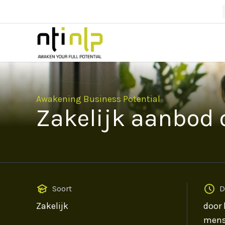
Awakening Business Potential
Zakelijk aanbod
Soort
D
Zakelijk
door 
mens