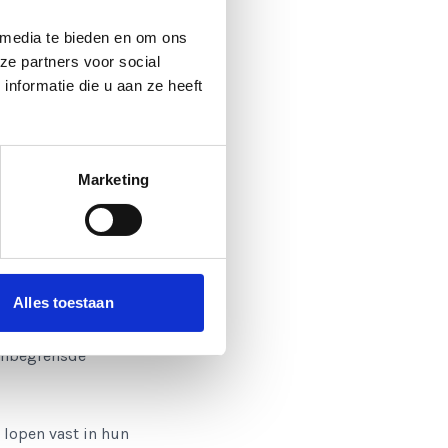
 media te bieden en om ons
ze partners voor social
LP.
nformatie die u aan ze heeft
 een plek voor
ct is zoals hij is,
Marketing
ieuwe dingen, en wel
dat je kunt zijn wie je
ervaring in onder
Alles toestaan
hologie ondersteunen
 onbegrensde
 lopen vast in hun