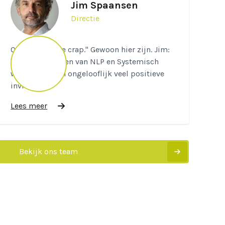
Jim Spaansen
Directie
Quote: "Cut the crap." Gewoon hier zijn. Jim:
"De methodieken van NLP en Systemisch
werken hebben ongelooflijk veel positieve
invloed...
Lees meer
Bekijk ons team