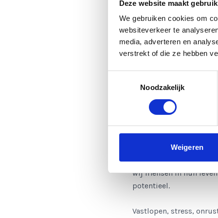
Deze website maakt gebruik
We gebruiken cookies om cont
websiteverkeer te analyseren
Awakening Human Potent
Ondersteuning voo
media, adverteren en analys
verstrekt of die ze hebben v
NTI NLP, het Nederlands
Toestemmingsselectie
ontwikkeling, verdieping 
Noodzakelijk
met alles erop en eraan.
het inzichtelijk maken h
in de eerste plaats altijd
Als pioniers in NLP en S
Weigeren
andere traumawerk, scha
wij mensen in hun leven
potentieel.
Vastlopen, stress, onru