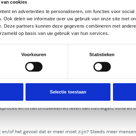
 van cookies
ent en advertenties te personaliseren, om functies voor social
. Ook delen we informatie over uw gebruik van onze site met on
ial. NTI NLP.
r jouw levensproces. Veel meer dan alleen N
e. Deze partners kunnen deze gegevens combineren met andere i
erzameld op basis van uw gebruik van hun services.
 Trainingsinstituut voor Neurolinguïstisch Programmeren, is
en thuiskomen bij jezelf. Wij gaan ervan uit dat iedereen perfe
Voorkeuren
Statistieken
 Wat wij hier doen is misschien niet zozeer het aanleren van n
oe je je kunt ontdoen van lagen, overtuigingen en patronen, zo
 al bent.
ystemisch Werk / familie- en organisatie opstellingen en met 
Selectie toestaan
duwwerk, transactionele analyse en (transpersoonlijke) psyc
sproces en in het ontdekken en leven van hun eigen, volle en
st en/of het gevoel dat er meer moet zijn? Steeds meer mensen