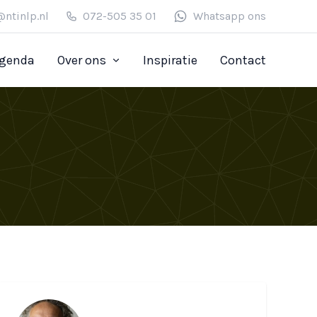
@ntinlp.nl
072-505 35 01
Whatsapp ons
genda
Over ons
Inspiratie
Contact