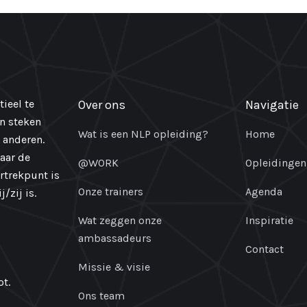
ieel te
Over ons
Navigatie
en steken
Wat is een NLP opleiding?
Home
 anderen.
naar de
@WORK
Opleidingen
ertrekpunt is
Onze trainers
Agenda
/zij is.
Wat zeggen onze
Inspiratie
ambassadeurs
Contact
Missie & visie
t.
Ons team