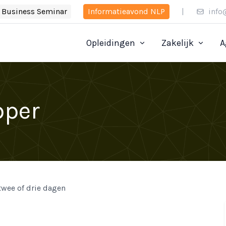
Business Seminar
Informatieavond NLP
|
info
Opleidingen
Zakelijk
A
pper
twee of drie dagen