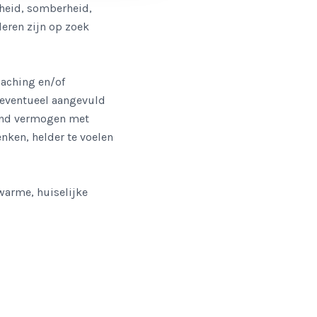
dheid, somberheid,
deren zijn op zoek
oaching en/of
n eventueel aangevuld
lend vermogen met
enken, helder te voelen
warme, huiselijke