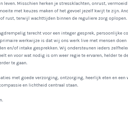
un leven. Misschien herken je stressklachten, onrust, vermoei
oeite met keuzes maken of het gevoel jezelf kwijt te zijn. An
 of rust, terwijl wachttijden binnen de reguliere zorg oplopen.
aagdrempelig terecht voor een integer gesprek, persoonlijke c
ze primaire werkwijze is dat wij ons werk live met mensen doe
den en/of intake gesprekken. Wij ondersteunen ieders zelfhe
elt en voor wat nodig is om weer regie te ervaren, helder te d
erder te gaan.
aties met goede verzorging, ontzorging, heerlijk eten en een 
 compassie en lichtheid centraal staan.
n.