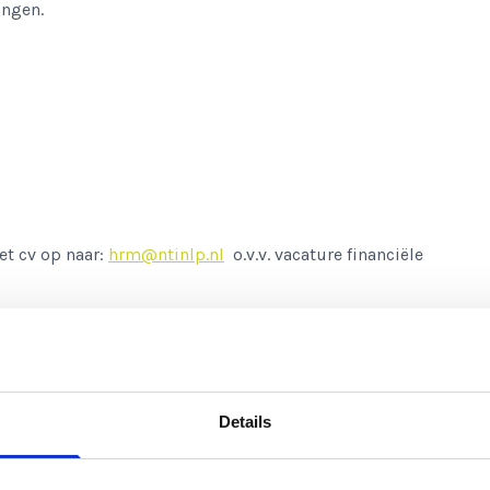
ingen.
et cv op naar:
hrm@ntinlp.nl
o.v.v. vacature financiële
: 072 505 35 01 en/of Whatsapp: 06 45 664 466.
Details