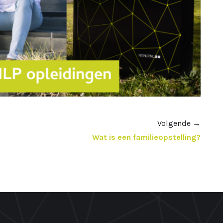
Volgende
→
Wat is een familieopstelling?