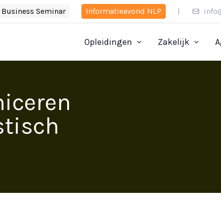
Business Seminar
Informatieavond NLP
|
info
Opleidingen
Zakelijk
A
niceren
stisch