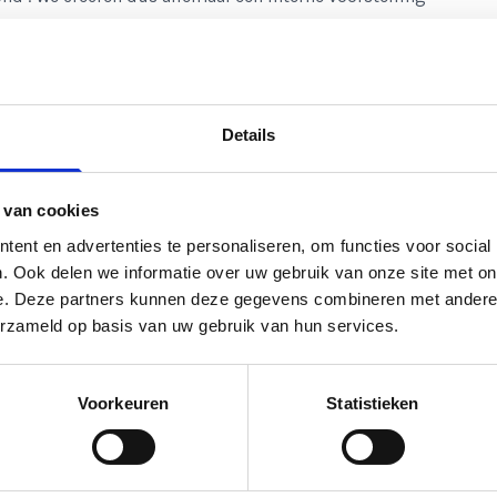
ontvangen, wordt gefilterd.
ringen, overtuigingen, waarden, ervaringen en
culturele achtergrond spelen een rol. Hoe een boodschap
lters.
Details
un je elkaar beter begrijpen. Het is raadzaam om
 van cookies
nicatie en indien nodig je woorden aan te passen aan
 controleren of iets goed is begrepen kan hierbij
ent en advertenties te personaliseren, om functies voor social
. Ook delen we informatie over uw gebruik van onze site met on
e. Deze partners kunnen deze gegevens combineren met andere i
erzameld op basis van uw gebruik van hun services.
 bewoordingen van de ander met je eigen woorden. Dit
rtner en stelt je in staat om te controleren of je de
Voorkeuren
Statistieken
 backtracking maak je gebruik van de sleutelwoorden
ende toon. Luister aandachtig naar wat de ander zegt.
 spreker ze vaak gebruikt of omdat de spreker