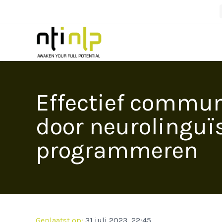
Effectief commu
door neurolinguï
programmeren
Geplaatst op:
31 juli 2023, 22:45