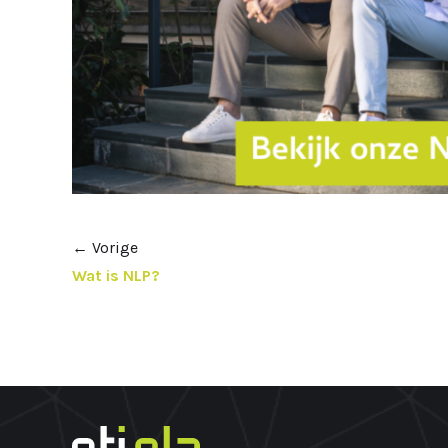
←
Vorige
Wat is NLP?