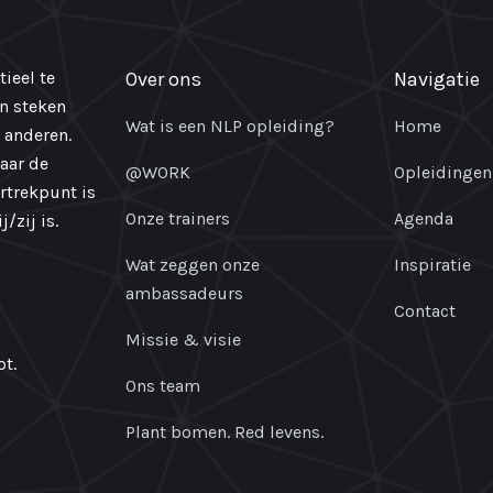
ieel te
Over ons
Navigatie
en steken
Wat is een NLP opleiding?
Home
 anderen.
naar de
@WORK
Opleidingen
ertrekpunt is
Onze trainers
Agenda
/zij is.
Wat zeggen onze
Inspiratie
ambassadeurs
Contact
Missie & visie
t.
Ons team
Plant bomen. Red levens.