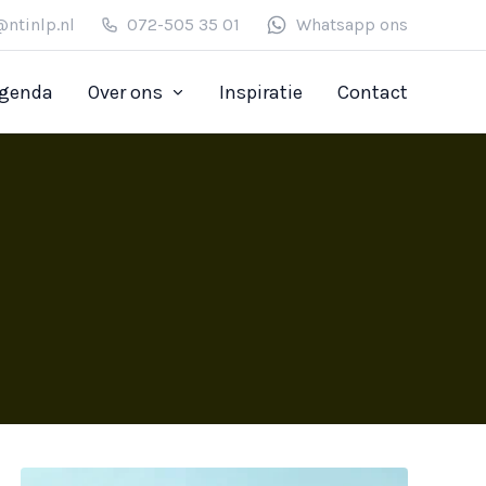
@ntinlp.nl
072-505 35 01
Whatsapp ons
genda
Over ons
Inspiratie
Contact