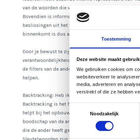
van de woorden die we horen. De informatie die we 
Bovendien is informatie gekleurd door onze herinne
beslissingen uit het verleden. Ook onze sociale en 
binnenkomt is dus afgestemd op onze individuele fi
Toestemming
Door je bewust te zijn van de filters van anderen, k
Deze website maakt gebruik
verantwoordelijkheid te nemen voor je eigen commu
de filters van de ander. Het stellen van vragen om te
We gebruiken cookies om cont
websiteverkeer te analyseren
helpen.
media, adverteren en analys
verstrekt of die ze hebben v
Backtracking: Heb ik je goed begrepen?
Backtracking is het herhalen of samenvatten van de
Toestemmingsselectie
helpt bij het opbouwen van rapport met je gesprekspa
Noodzakelijk
boodschap van de ander correct hebt begrepen. Bij
die de ander heeft gebruikt, samen met de bijbehor
Sleutelwoorden zijn woorden die opvallen omdat de