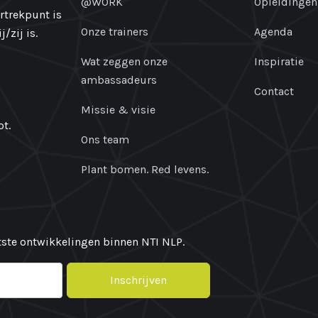
@WORK
Opleidingen
ertrekpunt is
Onze trainers
Agenda
/zij is.
Wat zeggen onze
Inspiratie
ambassadeurs
Contact
Missie & visie
t.
Ons team
Plant bomen. Red levens.
atste ontwikkelingen binnen NTI NLP.
Inschrijven