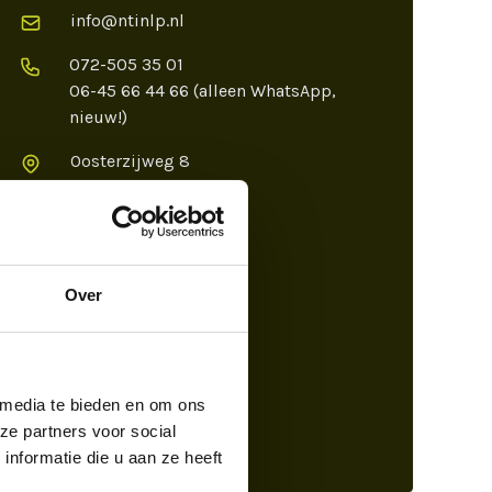
info@ntinlp.nl
072-505 35 01
06-45 66 44 66 (alleen WhatsApp,
nieuw!)
Oosterzijweg 8
1906 AX Limmen
KvK: 87532352
Onze locaties
Over
Limmen
Social media
 media te bieden en om ons
ze partners voor social
Facebook
LinkedIn
Instagram
YouTube
nformatie die u aan ze heeft