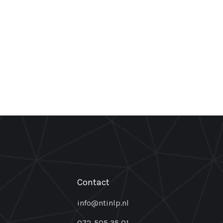
Contact
info@ntinlp.nl
072-505 35 01