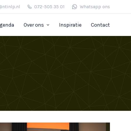
@ntinlp.nl
072-505 35 01
Whatsapp ons
genda
Over ons
Inspiratie
Contact