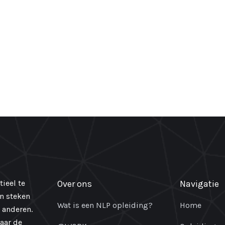
ieel te
Over ons
Navigatie
en steken
Wat is een NLP opleiding?
Home
 anderen.
naar de