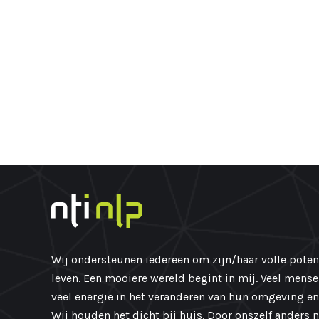
Wij ondersteunen iedereen om zijn/haar volle potent
leven. Een mooiere wereld begint in mij. Veel mens
veel energie in het veranderen van hun omgeving en
Wij houden het dicht bij huis. Door onszelf anders 