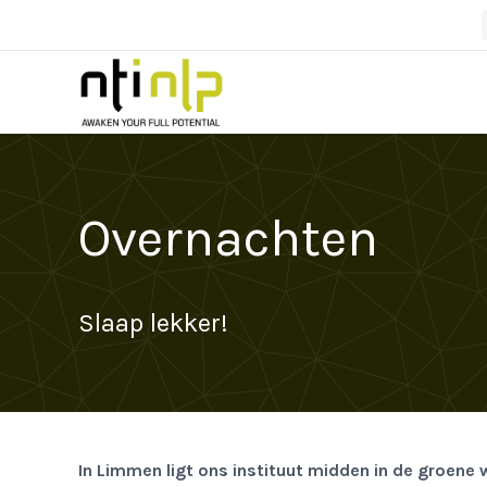
Overnachten
Slaap lekker!
In Limmen ligt ons instituut midden in de groene w