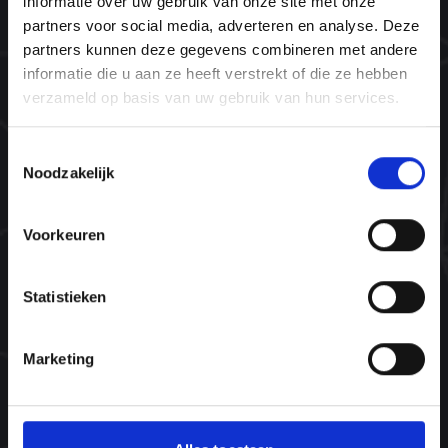
informatie over uw gebruik van onze site met onze
Plant bomen. Red levens.
partners voor social media, adverteren en analyse. Deze
partners kunnen deze gegevens combineren met andere
Navigatie
informatie die u aan ze heeft verstrekt of die ze hebben
verzameld op basis van uw gebruik van hun services.
Home
Opleidingen
Toestemmingsselectie
Noodzakelijk
Agenda
Inspiratie
Voorkeuren
Contact
Statistieken
Contact
info@ntinlp.nl
Marketing
072-505 35 01
06-45 66 44 66 (alleen WhatsApp, nieuw!)
Oosterzijweg 8