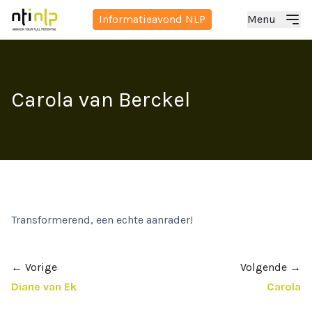
Informatieavond NLP
Menu
Carola van Berckel
Transformerend, een echte aanrader!
←
Vorige
Volgende
→
Diane van Ek
Carola