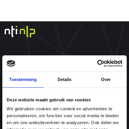
Over ons
Wat is een NLP opleiding?
Toestemming
Details
Over
@WORK
Onze trainers
Deze website maakt gebruik van cookies
Wat zeggen onze ambassadeurs
We gebruiken cookies om content en advertenties te
Missie & visie
personaliseren, om functies voor social media te bieden
Ons team
en om ons websiteverkeer te analyseren. Ook delen we