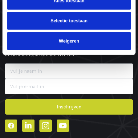
Alles toestaan
1906 AX Limmen
KvK: 87532352
Selectie toestaan
Blijf op de hoogte
Weigeren
Schrijf je in voor een regelmatige update van de laatste
ontwikkelingen binnen NTI NLP.
Inschrijven
Facebook
LinkedIn
Instagram
YouTube