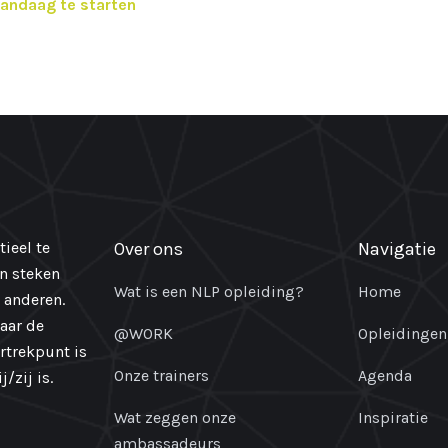
vandaag te starten
ieel te
Over ons
Navigatie
en steken
Wat is een NLP opleiding?
Home
 anderen.
naar de
@WORK
Opleidingen
ertrekpunt is
Onze trainers
Agenda
/zij is.
Wat zeggen onze
Inspiratie
ambassadeurs