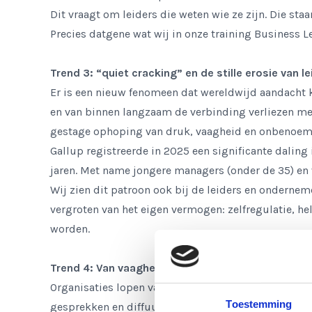
Dit vraagt om leiders die weten wie ze zijn. Die staa
Precies datgene wat wij in onze training Business Le
Trend 3: “quiet cracking” en de stille erosie van l
Er is een nieuw fenomeen dat wereldwijd aandacht k
en van binnen langzaam de verbinding verliezen met
gestage ophoping van druk, vaagheid en onbenoem
Gallup registreerde in 2025 een significante daling
jaren. Met name jongere managers (onder de 35) en v
Wij zien dit patroon ook bij de leiders en onderneme
vergroten van het eigen vermogen: zelfregulatie, 
worden.
Trend 4: Van vaagheid naar volwassen leiderschap
Organisaties lopen vast op wat onbenoemd blijft. 
Toestemming
gesprekken en diffuus leiderschap ondermijnen het