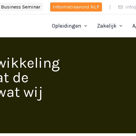
Business Seminar
Informatieavond NLP
|
info
Opleidingen
Zakelijk
A
wikkeling
t de
wat wij