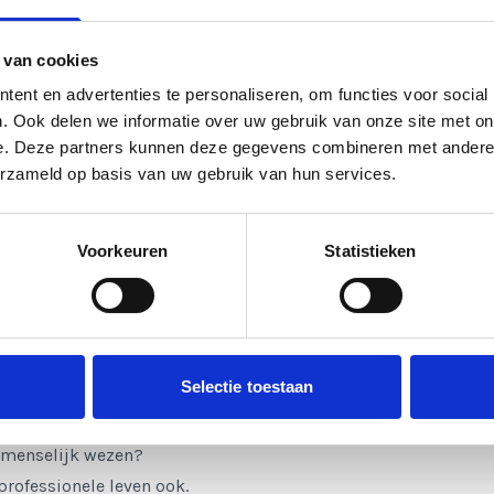
snelle aanpassing en heldere besluitvorming de meest
 [4]
 van cookies
dt, kan zich ontwikkelen. Wat vaag blijft, ondermijnt
ent en advertenties te personaliseren, om functies voor social
 alles wat wij doen bij NTI NLP@WORK / Bewustzijn in
. Ook delen we informatie over uw gebruik van onze site met on
e. Deze partners kunnen deze gegevens combineren met andere i
erzameld op basis van uw gebruik van hun services.
ldwijd bewegen richting transformatie, weg van puur
Voorkeuren
Statistieken
eschrijft dit als de verschuiving van leiderschap als
n om invloed uit te oefenen, ongeacht je positie in een
Selectie toestaan
s een bestaanshouding die je ontwikkelt. Van binnen naar
en menselijk wezen?
 professionele leven ook.