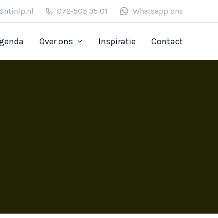
@ntinlp.nl
072-505 35 01
Whatsapp ons
genda
Over ons
Inspiratie
Contact