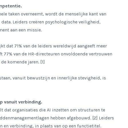
mpetentie.
nele taken overneemt, wordt de menselijke kant van
 data. Leiders creëren psychologische veiligheid,
ment aan een missie.
jkt dat
71% van de leiders wereldwijd aangeeft meer
ft
77% van de HR-directeuren onvoldoende vertrouwen
 de komende jaren. [1]
 staan, vanuit bewustzijn en innerlijke stevigheid, is
p vanuit verbinding.
t dat organisaties die AI inzetten om structuren te
middenmanagementlagen hebben afgebouwd. [2] Leiders
 en verbinding, in plaats van op een functietitel.