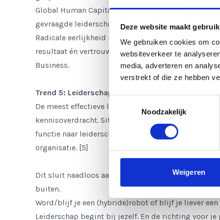
Global Human Capital Trends
dat het vermogen tot 
gevraagde leiderschapskwaliteit van dit moment is.
Deze website maakt gebruik
Radicale eerlijkheid is zuiverheid. Wat benoemd wor
We gebruiken cookies om cont
resultaat én vertrouwen. Dit is een kernprincipe in
websiteverkeer te analyseren
Business.
media, adverteren en analys
verstrekt of die ze hebben v
Trend 5: Leiderschap als levende praktijk.
Toestemmingsselectie
De meest effectieve leiderschapsprogramma’s were
Noodzakelijk
kennisoverdracht. Situational Leadership Institute b
functie naar leiderschap op elk niveau: het vermoge
organisatie. [5]
Weigeren
Dit sluit naadloos aan bij onze visie: leiderschap i
buiten.
Word/blijf je een (hybride)robot of blijf je liever e
Leiderschap begint bij jezelf. En de richting voor je