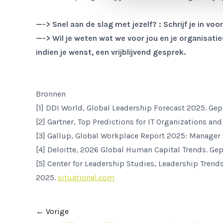
—-> Snel aan de slag met jezelf? : Schrijf je in voo
—-> Wil je weten wat we voor jou en je organisati
indien je wenst, een vrijblijvend gesprek.
Bronnen
[1] DDI World,
Global Leadership Forecast 2025
. Ge
[2] Gartner,
Top Predictions for IT Organizations an
[3] Gallup,
Global Workplace Report 2025: Manage
[4] Deloitte,
2026 Global Human Capital Trends
. Ge
[5] Center for Leadership Studies,
Leadership Trends
2025.
situational.com
←
Vorige