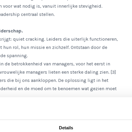
n voor wat nodig is, vanuit innerlijke stevigheid.
adership centraal stellen.
eiderschap.
rijgt:
quiet cracking
. Leiders die uiterlijk functioneren,
 hun rol, hun missie en zichzelf. Ontstaan door de
de spanning.
 in de betrokkenheid van managers, voor het eerst in
rouwelijke managers lieten een sterke daling zien. [3]
rs die bij ons aankloppen. De oplossing ligt in het
helderheid en de moed om te benoemen wat gezien moet
.
Onduidelijke verantwoordelijkheden, vermeden
Details
 vertrouwen in teams. Deloitte benoemt in haar
2026