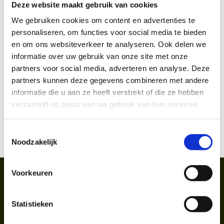
Deze website maakt gebruik van cookies
1 avond op de locatie Limmen
We gebruiken cookies om content en advertenties te
training van een gecertificeerde trainer
personaliseren, om functies voor social media te bieden
Handig om te weten
gratis parkeergelegenheid
en om ons websiteverkeer te analyseren. Ook delen we
Om aan deze opleiding deel te nemen dien je in het
informatie over uw gebruik van onze site met onze
training in een groene, rustgevende omgeving in
partners voor social media, adverteren en analyse. Deze
bezit te zijn van de internationaal erkende
Inschrijven
Limmen
partners kunnen deze gegevens combineren met andere
certificaten van de NLP Practitioner,
NLP Master
en
informatie die u aan ze heeft verstrekt of die ze hebben
NLP
Trainerstraining
(of je bent hiermee bezig).
verzameld op basis van uw gebruik van hun services.
Planning & trainingsdata
Toestemmingsselectie
Noodzakelijk
Soort
NLP
Voorkeuren
Duur
1 avond
Statistieken