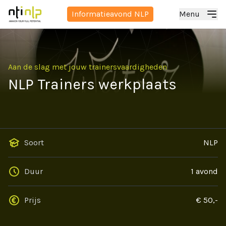
Informatieavond NLP
Menu
Aan de slag met jouw trainersvaardigheden
NLP Trainers werkplaats
Soort
NLP
Duur
1 avond
Prijs
€ 50,-