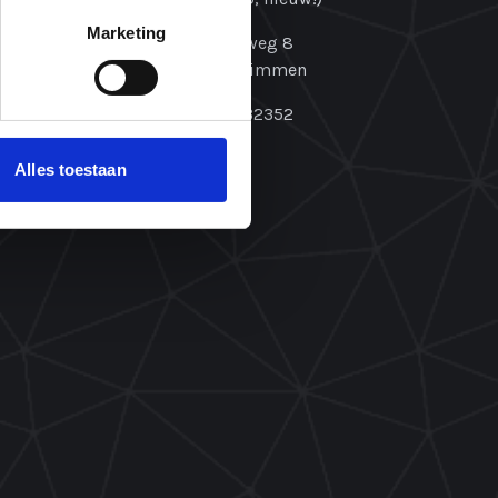
Marketing
Oosterzijweg 8
1906 AX Limmen
KvK: 87532352
Alles toestaan