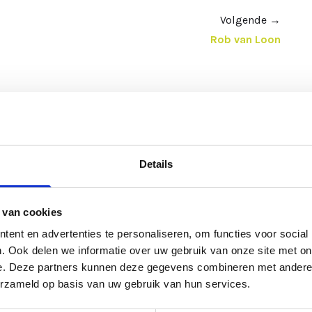
Volgende
→
Rob van Loon
Details
ieel te
Over ons
Navigatie
 van cookies
en steken
ent en advertenties te personaliseren, om functies voor social
Wat is een NLP opleiding?
Home
 anderen.
. Ook delen we informatie over uw gebruik van onze site met on
naar de
e. Deze partners kunnen deze gegevens combineren met andere i
@WORK
Opleidingen
ertrekpunt is
erzameld op basis van uw gebruik van hun services.
Onze trainers
Agenda
/zij is.