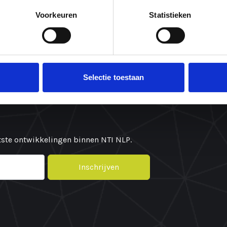
Wat zeggen onze
Inspiratie
Voorkeuren
Statistieken
ambassadeurs
Contact
Missie & visie
t.
Ons team
Selectie toestaan
Plant bomen. Red levens.
atste ontwikkelingen binnen NTI NLP.
Inschrijven