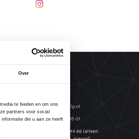
Facebook
LinkedIn
Instagram
YouTube
Over
Contact
 media te bieden en om ons
info@ntinlp.nl
ze partners voor social
072-505 35 01
nformatie die u aan ze heeft
06-45 66 44 66 (alleen
WhatsApp, nieuw!)