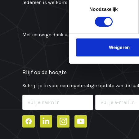
Toestemmingsselectie
Iedereen is welkom!
Noodzakelijk
Met eeuwige dank aan Bouke de Boer en Dorien Groo
Weigeren
Blijf op de hoogte
Schrijf je in voor een regelmatige update van de la
Facebook
LinkedIn
Instagram
YouTube