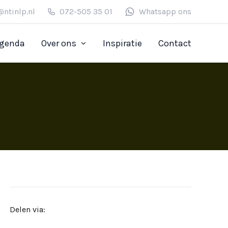
@ntinlp.nl
072-505 35 01
Whatsapp ons
genda
Over ons
Inspiratie
Contact
Delen via: