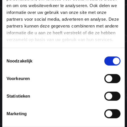
en om ons websiteverkeer te analyseren. Ook delen we
Missie & visie
informatie over uw gebruik van onze site met onze
Ons team
partners voor social media, adverteren en analyse. Deze
Plant bomen. Red levens.
partners kunnen deze gegevens combineren met andere
informatie die u aan ze heeft verstrekt of die ze hebben
verzameld op basis van uw gebruik van hun services.
Navigatie
Home
Toestemmingsselectie
Noodzakelijk
Opleidingen
Agenda
Voorkeuren
Inspiratie
Contact
Statistieken
Contact
Marketing
info@ntinlp.nl