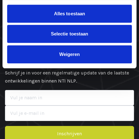
072-505 35 01
Alles toestaan
06-45 66 44 66 (alleen WhatsApp, nieuw!)
Oosterzijweg 8
1906 AX Limmen
Selectie toestaan
KvK: 87532352
Weigeren
Blijf op de hoogte
Schrijf je in voor een regelmatige update van de laatste
ontwikkelingen binnen NTI NLP.
Inschrijven