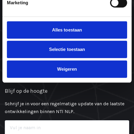
Marketing
Contact
info@ntinlp.nl
Alles toestaan
072-505 35 01
06-45 66 44 66 (alleen WhatsApp, nieuw!)
Selectie toestaan
Oosterzijweg 8
1906 AX Limmen
Weigeren
KvK: 87532352
Blijf op de hoogte
Schrijf je in voor een regelmatige update van de laatste
ontwikkelingen binnen NTI NLP.