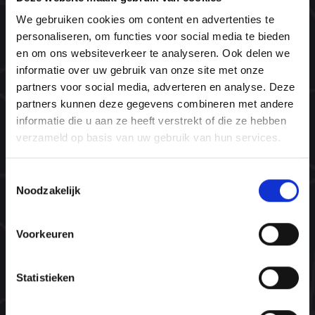
We gebruiken cookies om content en advertenties te
@WORK
personaliseren, om functies voor social media te bieden
Onze trainers
en om ons websiteverkeer te analyseren. Ook delen we
Wat zeggen onze ambassadeurs
informatie over uw gebruik van onze site met onze
partners voor social media, adverteren en analyse. Deze
Missie & visie
partners kunnen deze gegevens combineren met andere
Ons team
informatie die u aan ze heeft verstrekt of die ze hebben
verzameld op basis van uw gebruik van hun services.
Plant bomen. Red levens.
Toestemmingsselectie
Navigatie
Noodzakelijk
Home
Voorkeuren
Opleidingen
Agenda
Statistieken
Inspiratie
Contact