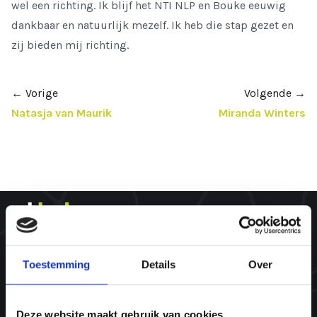
wel een richting. Ik blijf het NTI NLP en Bouke eeuwig
dankbaar en natuurlijk mezelf. Ik heb die stap gezet en
zij bieden mij richting.
←
Vorige
Volgende
→
Natasja van Maurik
Miranda Winters
Toestemming
Details
Over
Over ons
Deze website maakt gebruik van cookies
Wat is een NLP opleiding?