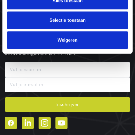
Alles toestaan
1906 AX Limmen
KvK: 87532352
Selectie toestaan
Blijf op de hoogte
Weigeren
Schrijf je in voor een regelmatige update van de laatste
ontwikkelingen binnen NTI NLP.
Inschrijven
Facebook
LinkedIn
Instagram
YouTube