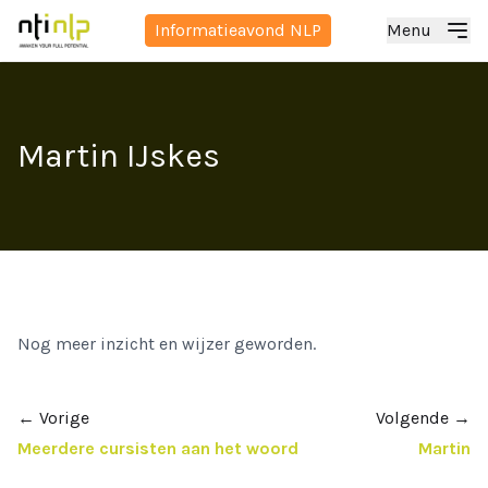
Informatieavond NLP
Menu
Martin IJskes
Nog meer inzicht en wijzer geworden.
←
Vorige
Volgende
→
Meerdere cursisten aan het woord
Martin