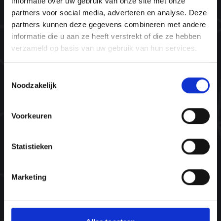
informatie over uw gebruik van onze site met onze
Plant bomen. Red levens.
partners voor social media, adverteren en analyse. Deze
partners kunnen deze gegevens combineren met andere
Navigatie
informatie die u aan ze heeft verstrekt of die ze hebben
verzameld op basis van uw gebruik van hun services.
Home
Opleidingen
Toestemmingsselectie
Noodzakelijk
Agenda
Inspiratie
Voorkeuren
Contact
Statistieken
Contact
info@ntinlp.nl
Marketing
072-505 35 01
06-45 66 44 66 (alleen WhatsApp, nieuw!)
Oosterzijweg 8