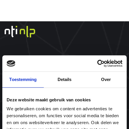
Over ons
Wat is een NLP opleiding?
Toestemming
Details
Over
@WORK
Onze trainers
Deze website maakt gebruik van cookies
Wat zeggen onze ambassadeurs
We gebruiken cookies om content en advertenties te
Missie & visie
personaliseren, om functies voor social media te bieden
Ons team
en om ons websiteverkeer te analyseren. Ook delen we