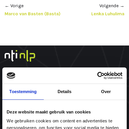
←
Vorige
Volgende
→
Marco van Basten (Basta)
Lenka Luhulima
Over ons
Toestemming
Details
Over
Wat is een NLP opleiding?
@WORK
Deze website maakt gebruik van cookies
Onze trainers
We gebruiken cookies om content en advertenties te
Wat zeggen onze ambassadeurs
personaliseren, om functies voor social media te bieden