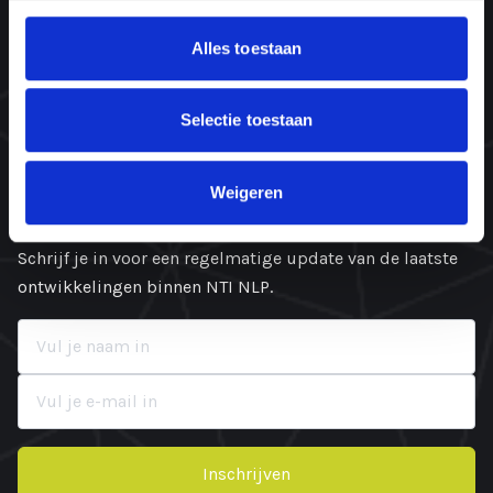
072-505 35 01
Alles toestaan
06-45 66 44 66 (alleen WhatsApp, nieuw!)
Oosterzijweg 8
1906 AX Limmen
Selectie toestaan
KvK: 87532352
Weigeren
Blijf op de hoogte
Schrijf je in voor een regelmatige update van de laatste
ontwikkelingen binnen NTI NLP.
Inschrijven