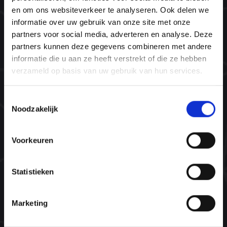
en om ons websiteverkeer te analyseren. Ook delen we
Missie & visie
informatie over uw gebruik van onze site met onze
Ons team
partners voor social media, adverteren en analyse. Deze
Plant bomen. Red levens.
partners kunnen deze gegevens combineren met andere
informatie die u aan ze heeft verstrekt of die ze hebben
verzameld op basis van uw gebruik van hun services.
Navigatie
Home
Toestemmingsselectie
Noodzakelijk
Opleidingen
Agenda
Voorkeuren
Inspiratie
Contact
Statistieken
Contact
Marketing
info@ntinlp.nl