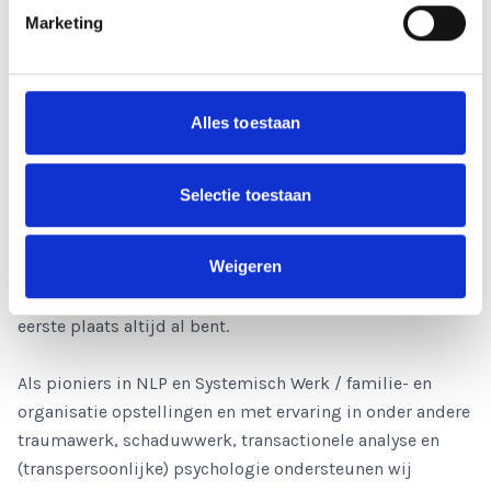
Ondersteuning voor jouw levensproces.
Marketing
Veel meer dan alleen NLP.
NTI NLP, het Nederlands Trainingsinstituut voor
Alles toestaan
Neurolinguïstisch Programmeren, is een plek voor
ontwikkeling, verdieping en thuiskomen bij jezelf. Wij
gaan ervan uit dat iedereen perfect is zoals hij is, met
Selectie toestaan
alles erop en eraan. Wat wij hier doen is misschien niet
zozeer het aanleren van nieuwe dingen, en wel het
Weigeren
inzichtelijk maken hoe je je kunt ontdoen van lagen,
overtuigingen en patronen, zodat je kunt zijn wie je in de
eerste plaats altijd al bent.
Als pioniers in NLP en Systemisch Werk / familie- en
organisatie opstellingen en met ervaring in onder andere
traumawerk, schaduwwerk, transactionele analyse en
(transpersoonlijke) psychologie ondersteunen wij