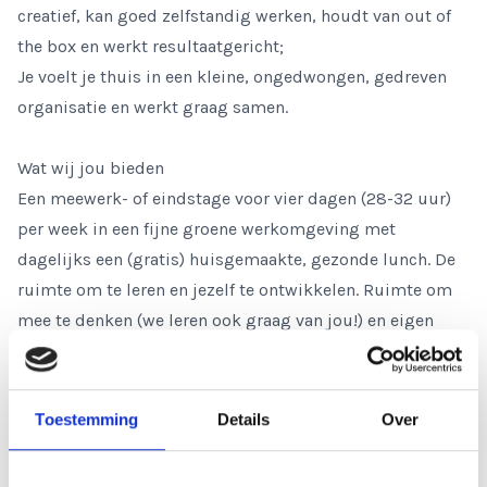
creatief, kan goed zelfstandig werken, houdt van out of
the box en werkt resultaatgericht;
Je voelt je thuis in een kleine, ongedwongen, gedreven
organisatie en werkt graag samen.
Wat wij jou bieden
Een meewerk- of eindstage voor vier dagen (28-32 uur)
per week in een fijne groene werkomgeving met
dagelijks een (gratis) huisgemaakte, gezonde lunch. De
ruimte om te leren en jezelf te ontwikkelen. Ruimte om
mee te denken (we leren ook graag van jou!) en eigen
inbreng. Dit alles bij een organisatie die erin gelooft dat
deze huidige tijd en een veranderende wereld vragen om
een nieuwe benadering. In NTI NLP staan wij met elkaar
Toestemming
Details
Over
voor: een open en transparante communicatie, het nemen
van eigen verantwoordelijkheid, het geven en ontvangen