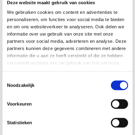
Deze website maakt gebruik van cookies
van feedback. En vooral voor: bereidheid. NTI NLP,
We gebruiken cookies om content en advertenties te
awaken your full potential.
personaliseren, om functies voor social media te bieden
en om ons websiteverkeer te analyseren. Ook delen we
Jouw reactie
informatie over uw gebruik van onze site met onze
Word je blij van bovenstaande? Dan worden wij vast blij
partners voor social media, adverteren en analyse. Deze
van jou! We zien heel graag je
partners kunnen deze gegevens combineren met andere
sollicitatie tegemoet. Stuur je motivatie met cv met foto
informatie die u aan ze heeft verstrekt of die ze hebben
verzameld op basis van uw gebruik van hun services.
naar
hr@ntinlp.nl
o.v.v. vacature Online Marketeer en
Communicatie stage
Toestemmingsselectie
Noodzakelijk
Voorkeuren
Statistieken
Awakening Human Potential. NTI NLP.