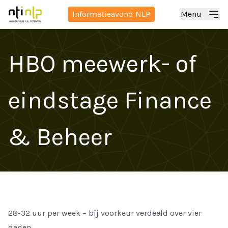
Informatieavond NLP
Menu
HBO meewerk- of
eindstage Finance
& Beheer
28-32 uur per week – bij voorkeur verdeeld over vier
dagen.