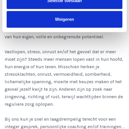
Selectie toestaan
organisatie opstellingen en met ervaring in onder andere
traumawerk, schaduwwerk, transactionele analyse en
Weigeren
(transpersoonlijke) psychologie ondersteunen wij
mensen in hun levensproces en in het ontdekken en leven
van hun eigen, volle en onbegrensde potentieel.
Vastlopen, stress, onrust en/of het gevoel dat er meer
moet zijn? Steeds meer mensen lopen vast in hun hoofd,
hun energie of hun leven. Misschien herken je
stressklachten, onrust, vermoeidheid, somberheid,
lichamelijke spanning, moeite met keuzes maken of het
gevoel jezelf kwijt te zijn. Anderen zijn op zoek naar
zingeving, richting of rust, terwijl wachttijden binnen de
reguliere zorg oplopen.
Bij ons kun je snel en laagdrempelig terecht voor een
integer gesprek, persoonlijke coaching en/of trainingen. .