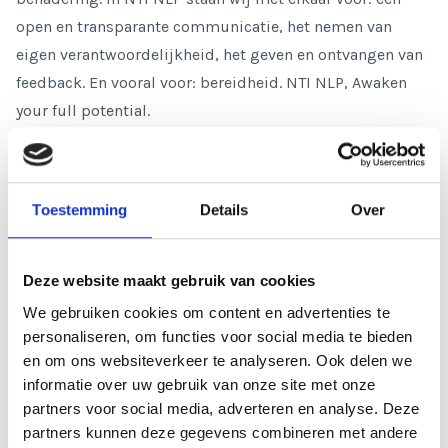
open en transparante communicatie, het nemen van
eigen verantwoordelijkheid, het geven en ontvangen van
feedback. En vooral voor: bereidheid. NTI NLP, Awaken
your full potential.
Jouw reactie
Word je blij van bovenstaande? Dan worden wij vast blij
Toestemming
Details
Over
van jou! We zien heel graag je
sollicitatie tegemoet. Stuur je motivatie met cv en foto
naar
josee@ntinlp.nl
o.v.v. vacature HBO meewerkstage
Deze website maakt gebruik van cookies
Finance & Beheer.
We gebruiken cookies om content en advertenties te
personaliseren, om functies voor social media te bieden
en om ons websiteverkeer te analyseren. Ook delen we
informatie over uw gebruik van onze site met onze
partners voor social media, adverteren en analyse. Deze
partners kunnen deze gegevens combineren met andere