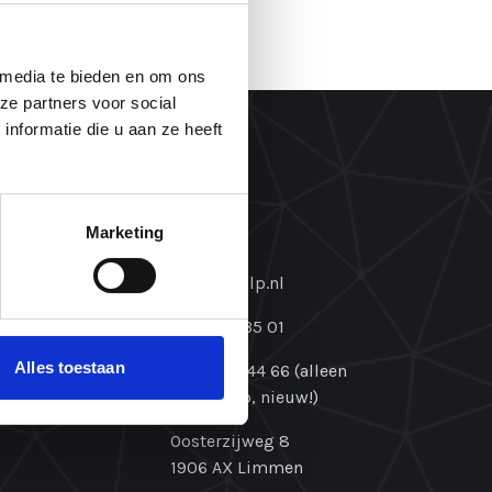
 media te bieden en om ons
ze partners voor social
nformatie die u aan ze heeft
Marketing
Contact
info@ntinlp.nl
072-505 35 01
Alles toestaan
06-45 66 44 66 (alleen
WhatsApp, nieuw!)
Oosterzijweg 8
1906 AX Limmen