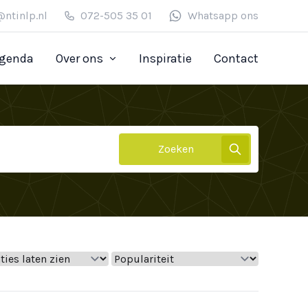
@ntinlp.nl
072-505 35 01
Whatsapp ons
genda
Over ons
Inspiratie
Contact
Zoeken