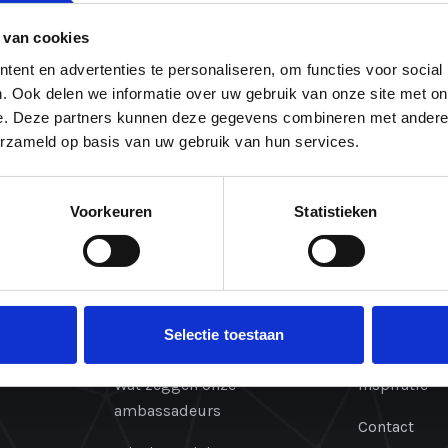
 van cookies
ent en advertenties te personaliseren, om functies voor social
. Ook delen we informatie over uw gebruik van onze site met on
e. Deze partners kunnen deze gegevens combineren met andere i
erzameld op basis van uw gebruik van hun services.
Voorkeuren
Statistieken
ieel te
Over ons
Navigatie
en steken
Wat is een NLP opleiding?
Home
 anderen.
naar de
@WORK
Opleidingen
ertrekpunt is
Selectie toestaan
Onze trainers
Agenda
/zij is.
Wat zeggen onze
Inspiratie
ambassadeurs
Contact