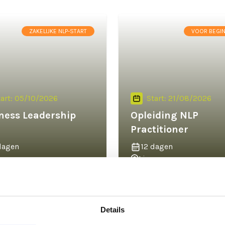
ZAKELIJKE NLP-START
VOOR BEGI
tart: 05/10/2026
Start: 21/08/2026
ness Leadership
Opleiding NLP
Practitioner
dagen
12 dagen
men
Limmen
k training
Bekijk training
Details