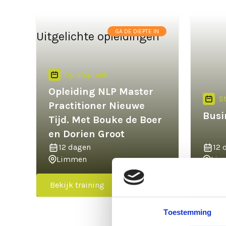
GA DE DIEPTE IN
Uitgelichte opleidingen
Op afspraak
Opleiding NLP Master
S
Practitioner Nieuwe
Busi
Tijd. Met Bouke de Boer
en Dorien Groot
12 dagen
12 
Limmen
Lim
Bekijk training
Bekij
Toestemming