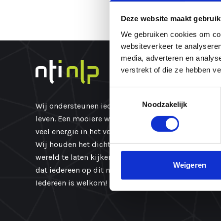
Deze website maakt gebruik
We gebruiken cookies om cont
websiteverkeer te analyseren
media, adverteren en analys
verstrekt of die ze hebben v
Toestemmingsselectie
Noodzakelijk
Wij ondersteunen iedereen om zijn/haar volle potent
leven. Een mooiere wereld begint in mij. Veel mens
veel energie in het veranderen van hun omgeving en
Wij houden het dicht bij huis. Door onszelf anders 
wereld te laten kijken verandert de wereld. En het v
Weigeren
dat iedereen op dit moment precies goed is zoals hij
Iedereen is welkom!