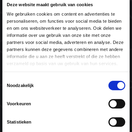
Deze website maakt gebruik van cookies
Wat is een NLP opleiding?
We gebruiken cookies om content en advertenties te
@WORK
personaliseren, om functies voor social media te bieden
en om ons websiteverkeer te analyseren. Ook delen we
Onze trainers
informatie over uw gebruik van onze site met onze
Wat zeggen onze ambassadeurs
partners voor social media, adverteren en analyse. Deze
partners kunnen deze gegevens combineren met andere
Missie & visie
informatie die u aan ze heeft verstrekt of die ze hebben
Ons team
verzameld op basis van uw gebruik van hun services.
Plant bomen. Red levens.
Toestemmingsselectie
Noodzakelijk
Navigatie
Home
Voorkeuren
Opleidingen
Agenda
Statistieken
Inspiratie