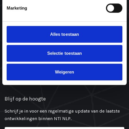
Marketing
Contact
Contact
Alles toestaan
info@ntinlp.nl
072-505 35 01
Selectie toestaan
06-45 66 44 66 (alleen WhatsApp, nieuw!)
Oosterzijweg 8
Weigeren
1906 AX Limmen
KvK: 87532352
Blijf op de hoogte
Schrijf je in voor een regelmatige update van de laatste
ontwikkelingen binnen NTI NLP.