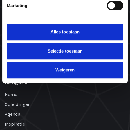
Wat is een NLP opleiding?
Marketing
@WORK
Onze trainers
Alles toestaan
Wat zeggen onze ambassadeurs
Missie & visie
Selectie toestaan
Ons team
Plant bomen. Red levens.
Weigeren
Navigatie
Home
Opleidingen
Agenda
Inspiratie