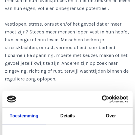
mensen in hun levensproces en in het ontdekken en leven
van hun eigen, volle en onbegrensde potentieel.
Vastlopen, stress, onrust en/of het gevoel dat er meer
moet zijn? Steeds meer mensen lopen vast in hun hoofd,
hun energie of hun leven. Misschien herken je
stressklachten, onrust, vermoeidheid, somberheid,
lichamelijke spanning, moeite met keuzes maken of het
gevoel jezelf kwijt te zijn. Anderen zijn op zoek naar
zingeving, richting of rust, terwijl wachttijden binnen de
reguliere zorg oplopen.
Bij ons kun je snel en laagdrempelig terecht voor een
integer gesprek, persoonlijke coaching en/of trainingen. .
(KLIK) Onze primaire werkwijze is dat wij ons werk live
Toestemming
Details
Over
met mensen doen eventueel aangevuld door online
mogelijkheden en/of intake gesprekken. Wij
ondersteunen ieders zelfhelend vermogen met aandacht