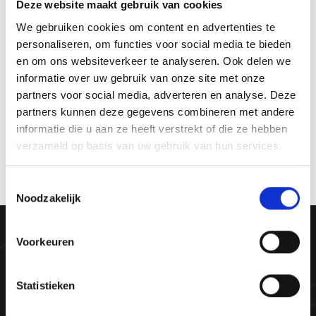
Deze website maakt gebruik van cookies
voor wat er speelt en voor wat nodig is om weer regie te
We gebruiken cookies om content en advertenties te
ervaren, helder te denken, helder te voelen en vanuit
personaliseren, om functies voor social media te bieden
eigen kracht verder te gaan.
en om ons websiteverkeer te analyseren. Ook delen we
informatie over uw gebruik van onze site met onze
Dat doen wij op onze locaties met goede verzorging,
partners voor social media, adverteren en analyse. Deze
ontzorging, heerlijk eten en een warme, huiselijke sfeer
partners kunnen deze gegevens combineren met andere
waarin veiligheid, compassie en lichtheid centraal staan.
informatie die u aan ze heeft verstrekt of die ze hebben
verzameld op basis van uw gebruik van hun services.
Welkom thuis in Limmen.
Toestemmingsselectie
Noodzakelijk
Voorkeuren
Statistieken
Over ons